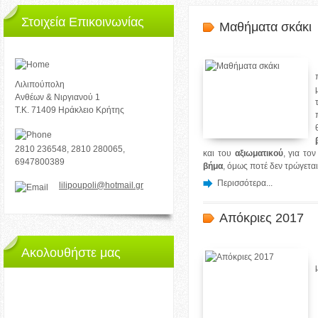
Στοιχεία Επικοινωνίας
Μαθήματα σκάκι
Λιλιπούπολη
Ανθέων & Νιργιανού 1
Τ.Κ. 71409 Ηράκλειο Κρήτης
2810 236548, 2810 280065,
και του
αξιωματικού
, για το
6947800389
βήμα
, όμως ποτέ δεν τρώγεται,
Περισσότερα...
lilipoupoli@hotmail.gr
Απόκριες 2017
Ακολουθήστε μας