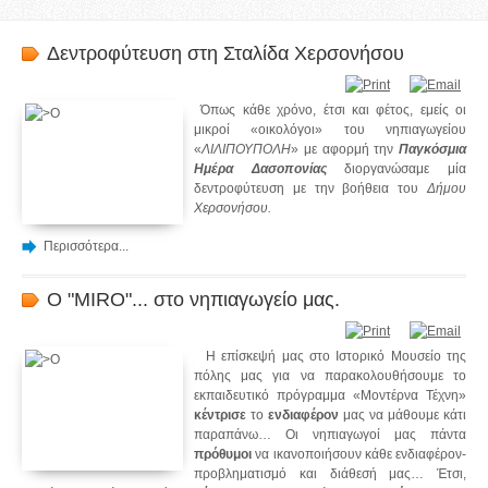
Δεντροφύτευση στη Σταλίδα Χερσονήσου
Όπως κάθε χρόνο, έτσι και φέτος, εμείς οι
μικροί «οικολόγοι» του νηπιαγωγείου
«
ΛΙΛΙΠΟΥΠΟΛΗ
» με αφορμή την
Παγκόσμια
Ημέρα Δασοπονίας
διοργανώσαμε μία
δεντροφύτευση με την βοήθεια του
Δήμου
Χερσονήσου.
Περισσότερα...
Ο "MIRO"... στο νηπιαγωγείο μας.
Η επίσκεψή μας στο Ιστορικό Μουσείο της
πόλης μας για να παρακολουθήσουμε το
εκπαιδευτικό πρόγραμμα «Μοντέρνα Τέχνη»
κέντρισε
το
ενδιαφέρον
μας να μάθουμε κάτι
παραπάνω… Οι νηπιαγωγοί μας πάντα
πρόθυμοι
να ικανοποιήσουν κάθε ενδιαφέρον-
προβληματισμό και διάθεσή μας… Έτσι,