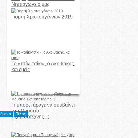
Νηπιαγωγείο μας
Γιορτή Χριστουγέννων 2019
Το «τσίκι-τσίκι», ο Ακριθάκης,
και εμείς
Τι μπορεί άραγε να συμβαίνει
στο Μουσείο
όμενο
Τέλος
Σχηματοτέχνης...;