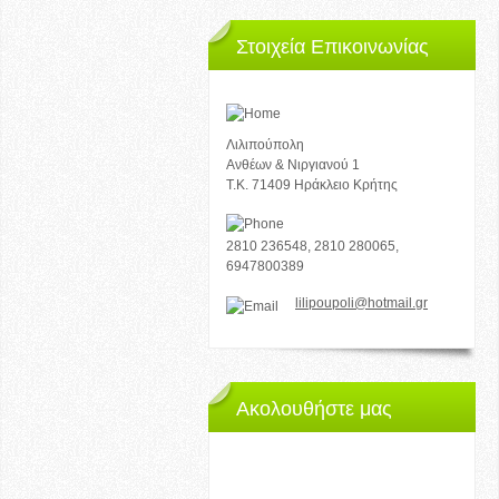
Στοιχεία Επικοινωνίας
Λιλιπούπολη
Ανθέων & Νιργιανού 1
Τ.Κ. 71409 Ηράκλειο Κρήτης
2810 236548, 2810 280065,
6947800389
lilipoupoli@hotmail.gr
Ακολουθήστε μας