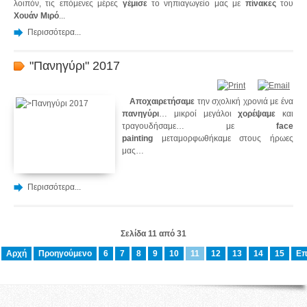
λοιπόν, τις επόμενες μέρες
γέμισε
το νηπιαγωγείο μας με
πίνακες
του
Χουάν Μιρό
...
Περισσότερα...
"Πανηγύρι" 2017
Αποχαιρετήσαμε
την σχολική χρονιά με ένα
πανηγύρι
… μικροί μεγάλοι
χορέψαμε
και
τραγουδήσαμε… με
face
painting
μεταμορφωθήκαμε στους ήρωες
μας…
Περισσότερα...
Σελίδα 11 από 31
Αρχή
Προηγούμενο
6
7
8
9
10
11
12
13
14
15
Επ