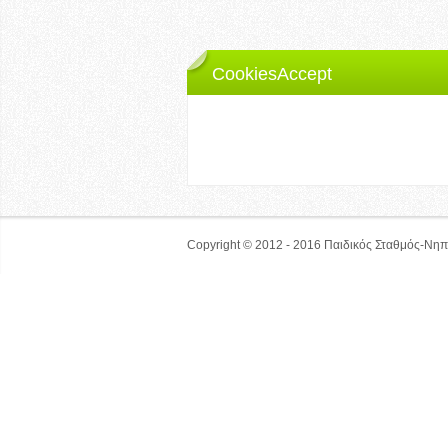
CookiesAccept
Ο ιστότοπος lilipoupolh.gr 
Αν δεν αλλάξετε τις ρυθμίσεις από τον browse
Αποδέχομαι
Copyright © 2012 - 2016
Παιδικός Σταθμός-Νηπ