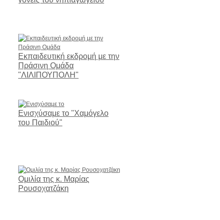
Εκπαιδευτική εκδρομή με την
Πράσινη Ομάδα
"ΛΙΛΙΠΟΥΠΟΛΗ"
Ενισχύσαμε το "Χαμόγελο
του Παιδιού"
Ομιλία της κ. Μαρίας
Ρουσοχατζάκη